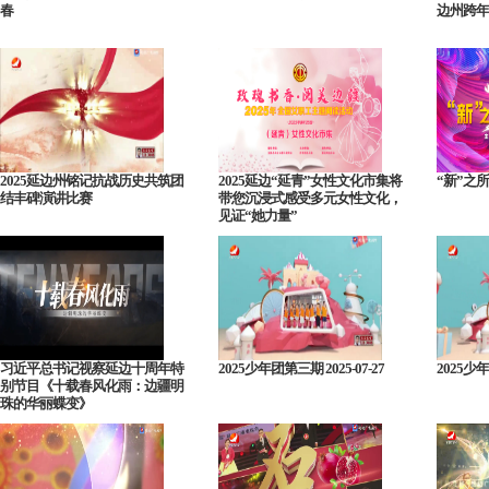
春
边州跨年
2025延边州铭记抗战历史共筑团
2025延边“延青”女性文化市集将
“新”之
结丰碑演讲比赛
带您沉浸式感受多元女性文化，
见证“她力量”
习近平总书记视察延边十周年特
2025少年团第三期 2025-07-27
2025少年
别节目《十载春风化雨：边疆明
珠的华丽蝶变》