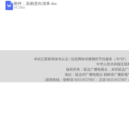
附件：采购意向清单.doc
44.50kb
本站已获新闻发布认证 | 信息网络传播视听节目服务（AVSP）：70
中华人民共和国互联网新
版权所有：延边广播电视台，未经延边广
地址：延边州广播电视台 朝鲜语广播影视节目译制心 
| 新闻热线：朝鲜语 0433-8157603； 汉语 0433-8157607；