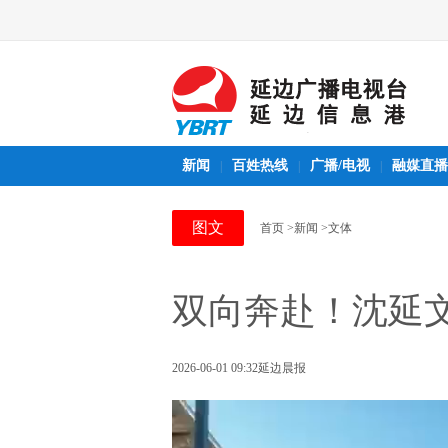
新闻
百姓热线
广播/电视
融媒直播
|
|
|
图文
首页
>新闻
>文体
双向奔赴！沈延
2026-06-01 09:32
延边晨报