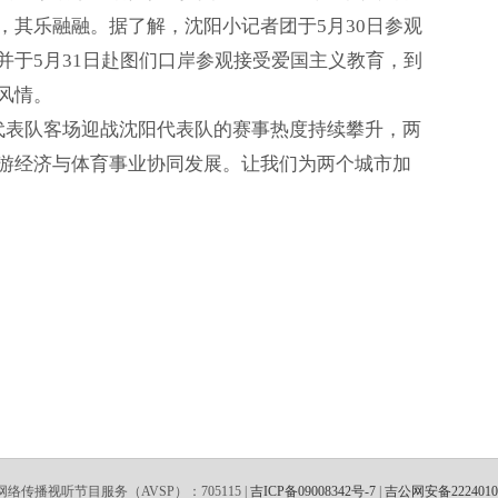
，其乐融融。据了解，沈阳小记者团于5月30日参观
并于5月31日赴图们口岸参观接受爱国主义教育，到
风情。
边代表队客场迎战沈阳代表队的赛事热度持续攀升，两
游经济与体育事业协同发展。让我们为两个城市加
络传播视听节目服务（AVSP）：705115 |
吉ICP备09008342号-7
|
吉公网安备22240102