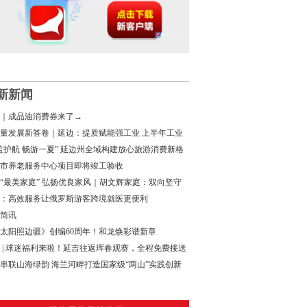
新新闻
｜成品油消费券来了→
量发展新答卷｜延边：提质赋能强工业 上半年工业
增速领跑全省
监护航 畅游一夏” 延边州全域构建放心旅游消费新格
市养老服务中心项目即将竣工验收
“最美家庭” 弘扬优良家风｜胡文辉家庭：双向坚守
家国担当
：高效服务让俄罗斯游客跨境就医更便利
简讯
太阳照边疆》创编60周年！和龙焕彩谱新章
 | 球迷福利来啦！延吉往返珲春观赛，全程免费接送
串联山海绿韵 海兰河畔打造国家级“两山”实践创新