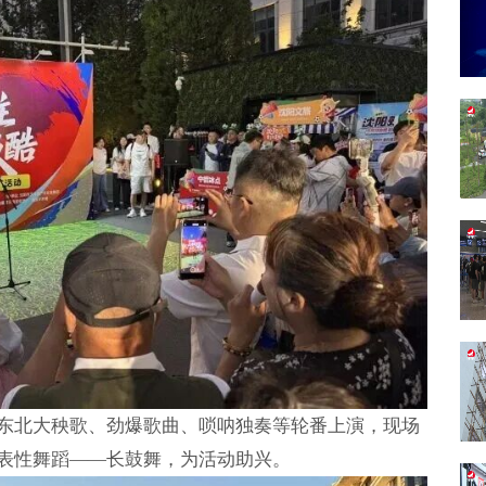
东北大秧歌、劲爆歌曲、唢呐独奏等轮番上演，现场
表性舞蹈——长鼓舞，为活动助兴。