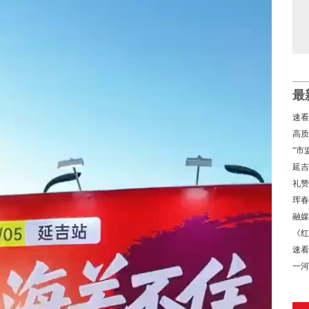
最
速看
高质
经济
“市
局
延吉
礼赞
书写
珲春
融媒
《红
速看
→
一河
基地