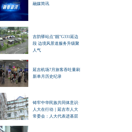
融媒简讯
吉韵驿站点“靓”G331延边
段 边境风景道服务升级聚
人气
延吉机场7月旅客吞吐量刷
新单月历史纪录
铸牢中华民族共同体意识·
人大在行动｜延吉市人大
常委会：人大代表进基层
办实事 凝聚民族团结向心
力