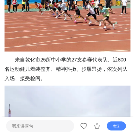
直播
电视
广播
来自敦化市25所中小学的27支参赛代表队、近600
名运动健儿着装整齐、精神抖擞、步履昂扬，依次列队
入场、接受检阅。
发送