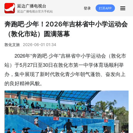
延边广播电视台
登录
打开APP
延边广播电视台官方手机站
首页
奔跑吧·少年！2026年吉林省中小学运动会
（敦化市站）圆满落幕
推荐
经济
延边新闻
社会
敦化文旅
2026-06-01 01:34
短视频
红石榴
延边特色
广传
2026年“奔跑吧·少年”吉林省中小学运动会（敦化市
站）于5月27日至30日在敦化市第一中学体育场顺利举
人大
融媒直播
政协
县市
办，集中展现了新时代敦化青少年朝气蓬勃、奋发向上
纪委监委
专题
文体
国内
的良好精神风貌。
交通文艺广播
延边卫健
延边医保
延边医院
延边商务
延边好就业
VR
直播点播