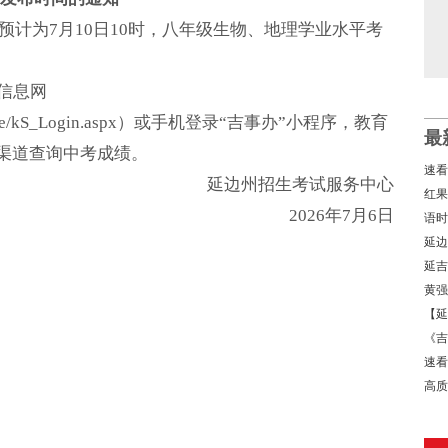
间预计为7月10日10时，八年级生物、地理学业水平考
。
信息网
b_Manage/kS_Login.aspx）或手机登录“吉事办”小程序，教育
最
方渠道查询中考成绩。
速看
延边州招生考试服务中心
红果
2026年7月6日
地生
语时
延边
延吉
黄强
【延
《吉
景
速看
高质
经济