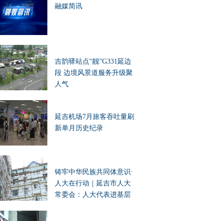
融媒简讯
吉韵驿站点“靓”G331延边
段 边境风景道服务升级聚
人气
延吉机场7月旅客吞吐量刷
新单月历史纪录
铸牢中华民族共同体意识·
人大在行动｜延吉市人大
常委会：人大代表进基层
办实事 凝聚民族团结向心
力