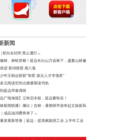
新新闻
 | 双向全封闭 禁止通行→
缀林、林蛙穿梭！延边长白山万亩林下，盛夏山林遍
金
俱进 新词推普-第八集
少年王柏运斩获“智星·拔尖人才专项奖”
多元阅读空间点燃暑期读书热
到延边珲春调研
边广电海报】立秋启丰稔，延边蓄秋实！
林新闻联播》播出｜吉林：暑期研学游串起文旅新风
｜成品油消费券来了→
量发展新答卷｜延边：提质赋能强工业 上半年工业
增速领跑全省