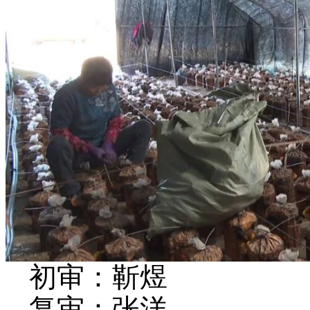
初审：靳煜
复审：张洋