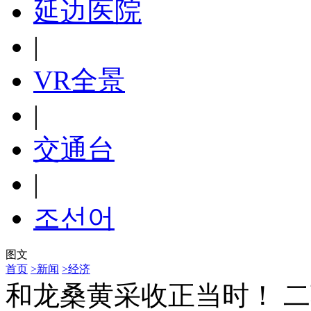
延边医院
|
VR全景
|
交通台
|
조선어
图文
首页
>新闻
>经济
和龙桑黄采收正当时！ 