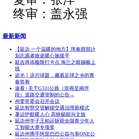
终审：盖永强
最新新闻
【延边 一个温暖的地方】珲春西部计
划志愿者旅途暖心施援手
延吉再添极限打卡点 海兰之眼蹦极上
线
追光丨这片绿茵，藏着足球之乡的青
春答卷
速看 | 关于G331公路（崇善至南坪
段）道路交通管制的公告→
州委常委会召开会议
延边智慧交管解锁交通治理新模式
暑运护航暖人心 高铁赋能兴文旅
延边州学子王柏运斩获全国青少年人
工智能大赛专项奖
延边州携手阿里巴巴公益与美ONE公