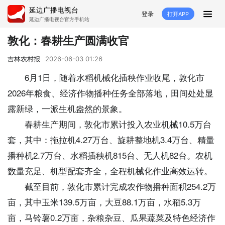
延边广播电视台
登录
打开APP
延边广播电视台官方手机站
首页
敦化：春耕生产圆满收官
推荐
经济
延边新闻
社会
吉林农村报
2026-06-03 01:26
6月1日，随着水稻机械化插秧作业收尾，敦化市
短视频
红石榴
延边特色
广传
2026年粮食、经济作物播种任务全部落地，田间处处显
露新绿，一派生机盎然的景象。
人大
融媒直播
政协
县市
春耕生产期间，敦化市累计投入农业机械10.5万台
纪委监委
专题
文体
国内
套，其中：拖拉机4.27万台、旋耕整地机3.4万台、精量
播种机2.7万台、水稻插秧机815台、无人机82台。农机
交通文艺广播
延边卫健
延边医保
延边医院
数量充足、机型配套齐全，全程机械化作业高效运转。
延边商务
延边好就业
VR
截至目前，敦化市累计完成农作物播种面积254.2万
亩，其中玉米139.5万亩，大豆88.1万亩，水稻5.3万
直播点播
亩，马铃薯0.2万亩，杂粮杂豆、瓜果蔬菜及特色经济作