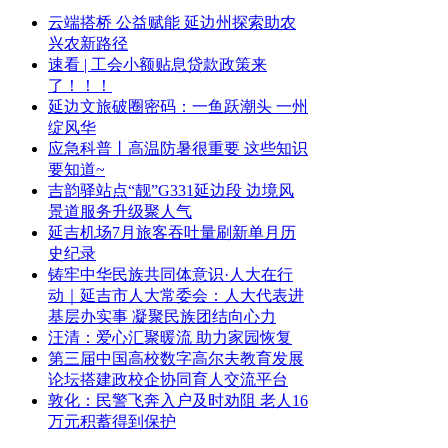
云端搭桥 公益赋能 延边州探索助农
兴农新路径
速看 | 工会小额贴息贷款政策来
了！！！
延边文旅破圈密码：一鱼跃潮头 一州
绽风华
应急科普丨高温防暑很重要 这些知识
要知道~
吉韵驿站点“靓”G331延边段 边境风
景道服务升级聚人气
延吉机场7月旅客吞吐量刷新单月历
史纪录
铸牢中华民族共同体意识·人大在行
动｜延吉市人大常委会：人大代表进
基层办实事 凝聚民族团结向心力
汪清：爱心汇聚暖流 助力家园恢复
第三届中国高校数字高尔夫教育发展
论坛搭建政校企协同育人交流平台
敦化：民警飞奔入户及时劝阻 老人16
万元积蓄得到保护