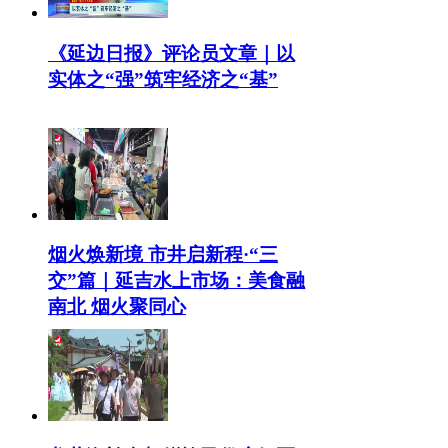
《延边日报》评论员文章｜以
实体之“强”筑牢经济之“基”
烟火焕新境 市井启新程·“三
交”篇｜延吉水上市场：美食融
南北 烟火聚同心