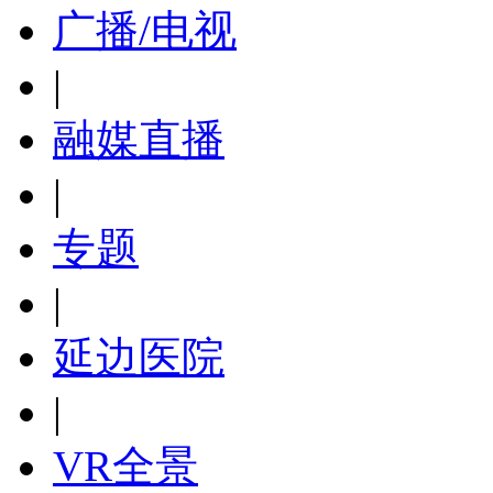
广播/电视
|
融媒直播
|
专题
|
延边医院
|
VR全景