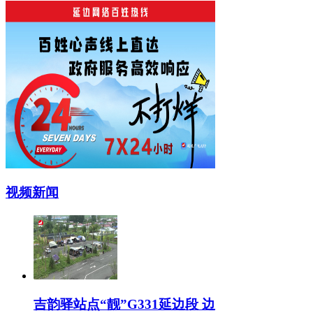
视频新闻
吉韵驿站点“靓”G331延边段 边