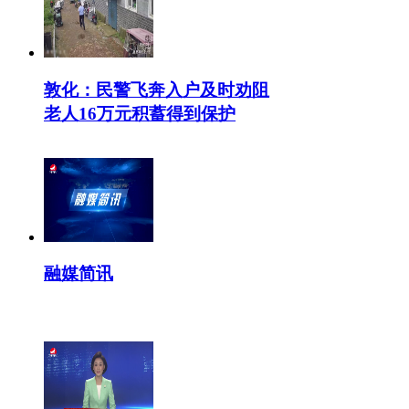
敦化：民警飞奔入户及时劝阻
老人16万元积蓄得到保护
融媒简讯