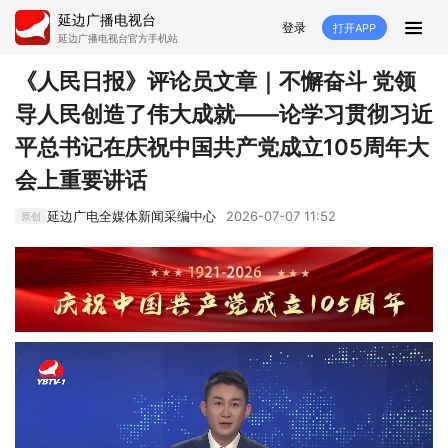
延边广播电视台
登录
打开APP
延边广播电视台官方手机站
首页
《人民日报》评论员文章｜不懈奋斗 党领
导人民创造了伟大成就——论学习贯彻习近
推荐
经济
延边新闻
社会
平总书记在庆祝中国共产党成立105周年大
短视频
红石榴
延边特色
广传
会上重要讲话
人大
融媒直播
政协
县市
延边广电全媒体新闻采编中心
2026-07-07 11:52
原创
纪委监委
专题
文体
国内
交通文艺广播
延边卫健
延边医保
延边医院
延边商务
延边好就业
VR
直播点播