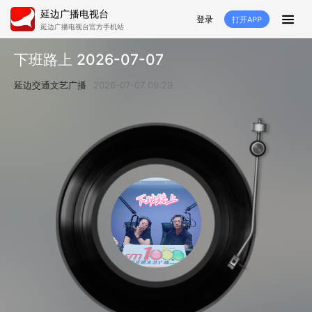
延边广播电视台
登录
打开APP
延边广播电视台官方手机站
首页
下班路上 2026-07-07
推荐
经济
延边新闻
社会
延边交通文艺广播
2026-07-07 09:29
短视频
红石榴
延边特色
广传
人大
融媒直播
政协
县市
纪委监委
专题
文体
国内
交通文艺广播
延边卫健
延边医保
延边医院
延边商务
延边好就业
VR
直播点播