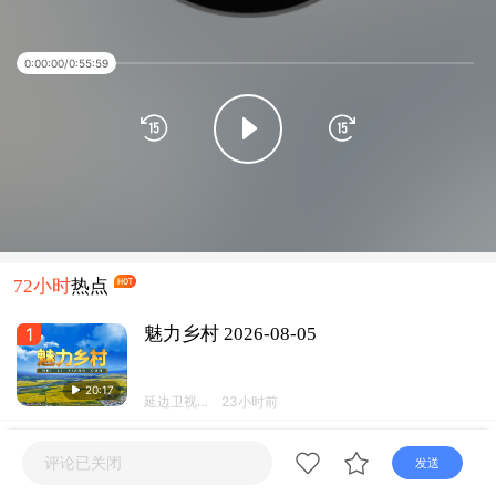
直播
电视
广播
0:00:00
/
0:55:59
72小时
热点
1
魅力乡村 2026-08-05
20:17
延边卫视频
23小时前
道
2
龙井海兰台朝鲜族民俗度假区开园
评论已关闭
发送