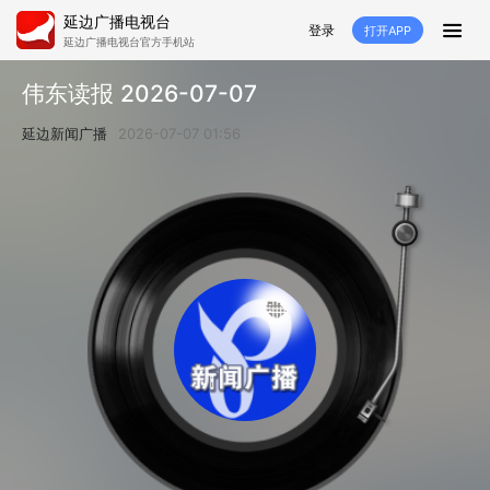
延边广播电视台
登录
打开APP
延边广播电视台官方手机站
首页
伟东读报 2026-07-07
推荐
经济
延边新闻
社会
延边新闻广播
2026-07-07 01:56
短视频
红石榴
延边特色
广传
人大
融媒直播
政协
县市
纪委监委
专题
文体
国内
交通文艺广播
延边卫健
延边医保
延边医院
延边商务
延边好就业
VR
直播点播