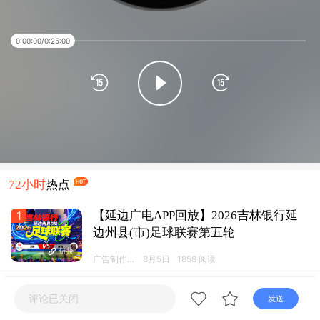
直播
电视
广播
0:00:00
/
0:25:00
72小时
热点
1
【延边广电APP回放】2026吉林银行延
边州县(市)足球联赛第五轮
链接
广告制作运
8月5日
1858 阅读
营工作室
2
【延边广电APP直播】延边龙鼎可喜安
评论已关闭
发送
VS 深圳青年人