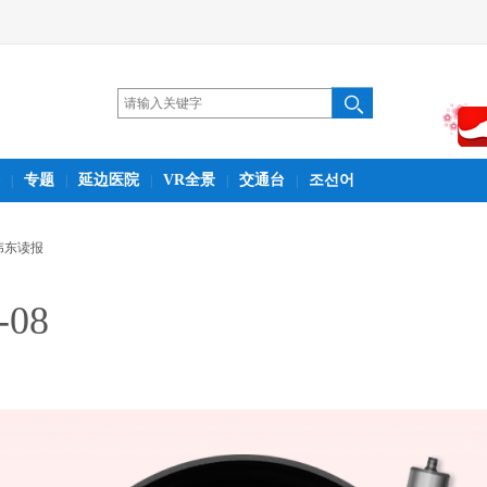
专题
延边医院
VR全景
交通台
조선어
|
|
|
|
|
伟东读报
-08