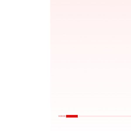
0:00:00
/
NaN:aN:aN