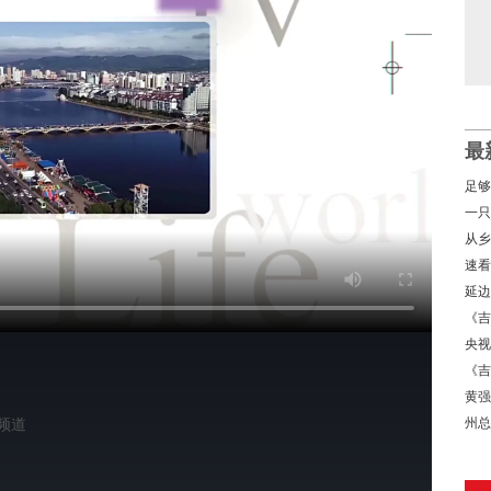
最
足够
首发
一只
变
从乡
农组
速看
延边
题文
《吉
央视
盛宴
《吉
体系
黄强
图强
州总
频道