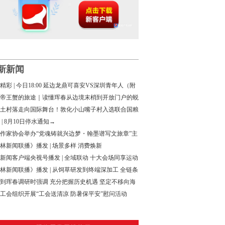
新新闻
精彩 | 今日18:00 延边龙鼎可喜安VS深圳青年人（附
名单）
帝王蟹的旅途｜读懂珲春从边境末梢到开放门户的蜕
土村落走向国际舞台！敦化小山嘴子村入选联合国粮
织示范村名单
 | 8月10日停水通知→
作家协会举办“党魂铸就兴边梦・翰墨谱写文旅章”主
学研讨采风活动
林新闻联播》播发 | 场景多样 消费焕新
新闻客户端央视号播发 | 全域联动 十大会场同享运动
林新闻联播》播发 | 从饲草研发到终端深加工 全链条
构建特色畜牧发展新路径
到珲春调研时强调 充分把握历史机遇 坚定不移向海
 以高水平对外开放推动吉林高质量发展
工会组织开展“工会送清凉 防暑保平安”慰问活动