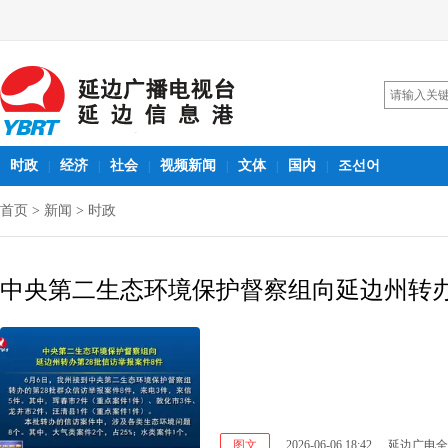
时政
经济
社会
视频新闻
文体
国内
조선어
|
|
|
|
|
|
首页
>
新闻
>
时政
中央第二生态环境保护督察组向延边州转办
图文
2026-06-06 18:42
延边广电全