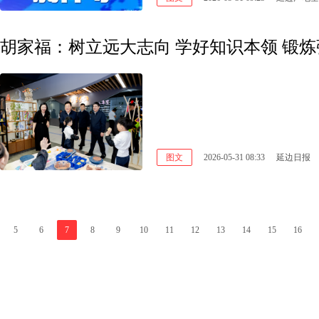
胡家福：树立远大志向 学好知识本领 锻
图文
2026-05-31 08:33
延边日报
5
6
7
8
9
10
11
12
13
14
15
16