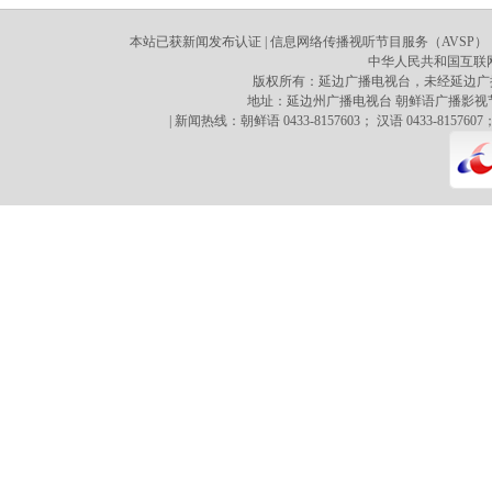
本站已获新闻发布认证 | 信息网络传播视听节目服务（AVSP）：70
中华人民共和国互联网新
版权所有：延边广播电视台，未经延边广
地址：延边州广播电视台 朝鲜语广播影视节目译制心 
| 新闻热线：朝鲜语 0433-8157603； 汉语 0433-8157607；