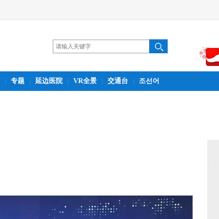
专题
延边医院
VR全景
交通台
조선어
|
|
|
|
|