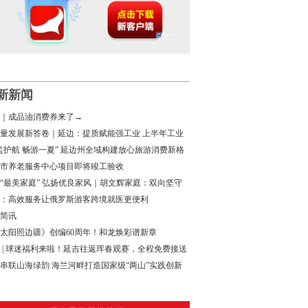
新新闻
｜成品油消费券来了→
量发展新答卷｜延边：提质赋能强工业 上半年工业
增速领跑全省
监护航 畅游一夏” 延边州全域构建放心旅游消费新格
市养老服务中心项目即将竣工验收
“最美家庭” 弘扬优良家风｜胡文辉家庭：双向坚守
家国担当
：高效服务让俄罗斯游客跨境就医更便利
简讯
太阳照边疆》创编60周年！和龙焕彩谱新章
 | 球迷福利来啦！延吉往返珲春观赛，全程免费接送
串联山海绿韵 海兰河畔打造国家级“两山”实践创新