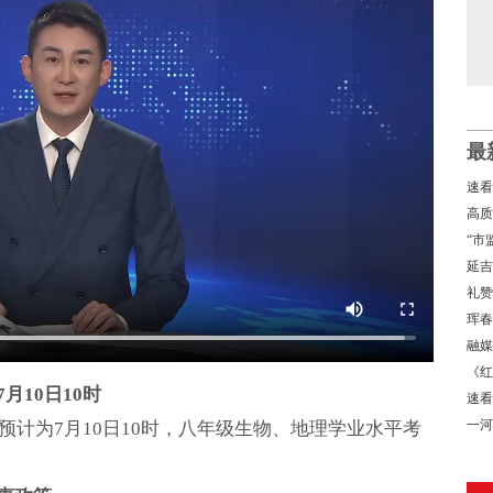
最
速看
高质
经济
“市
局
延吉
礼赞
书写
珲春
融媒
《红
月10日10时
速看
→
一河
间预计为7月10日10时，八年级生物、地理学业水平考
基地
。