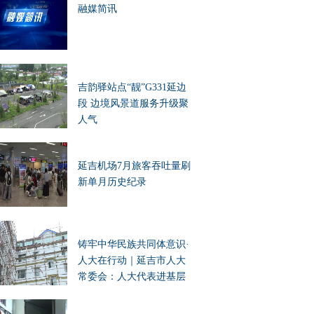
融媒简讯
吉韵驿站点“靓”G331延边
段 边境风景道服务升级聚
人气
延吉机场7月旅客吞吐量刷
新单月历史纪录
铸牢中华民族共同体意识·
人大在行动｜延吉市人大
常委会：人大代表进基层
办实事 凝聚民族团结向心
力